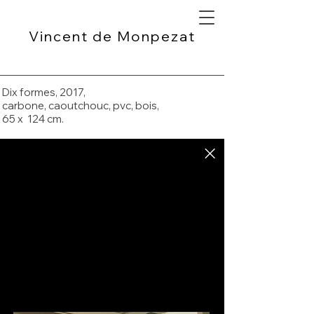
Vincent de Monpezat
Dix formes, 2017,
carbone, caoutchouc, pvc, bois,
65 x 124 cm.
Dix formes 2017
carbone, caoutchouc, pvc, bois,
65 x 124 cm